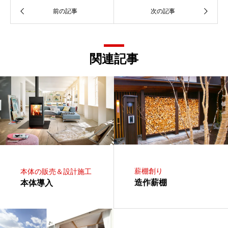
関連記事
薪棚創り
本体の販売＆設計施工
造作薪棚
本体導入