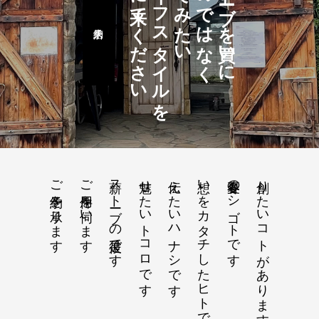
語りに来てください
ライフスタイルを
営んでみたい
来るのではなく
薪ストーブを買いに
ご予約を承ります
ご用件を伺います
薪ストーブの彼是です
魅せたいトコロです
伝えたいハナシです
想いをカタチしたヒトです
春夏冬のシゴトです
創りたいコトがあります