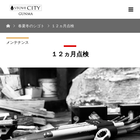
春夏冬のシゴト
１２ヵ月点検
メンテナンス
１２ヵ月点検