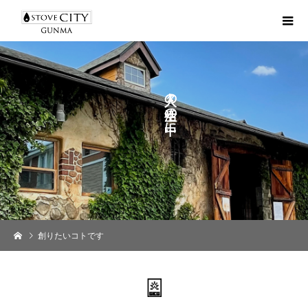
よ
の
り
の
に
創りたいコトです