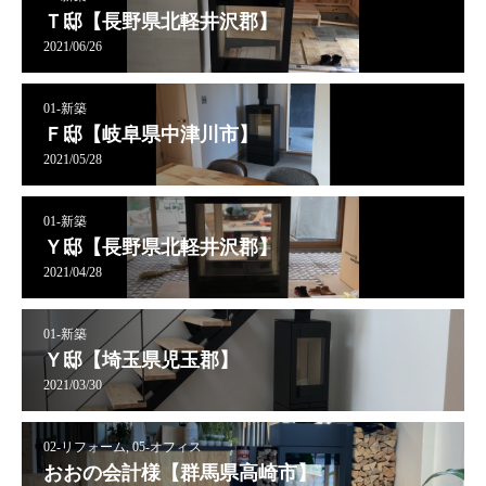
Ｔ邸【長野県北軽井沢郡】
2021/06/26
01-新築
Ｆ邸【岐阜県中津川市】
2021/05/28
01-新築
Ｙ邸【長野県北軽井沢郡】
2021/04/28
01-新築
Ｙ邸【埼玉県児玉郡】
2021/03/30
02-リフォーム, 05-オフィス
おおの会計様【群馬県高崎市】