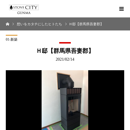
想いをカタチにしたヒトたち
Ｈ邸【群馬県吾妻郡】
01-新築
Ｈ邸【群馬県吾妻郡】
2021/02/14